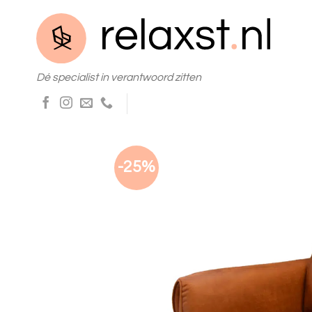
Skip
to
content
Dé specialist in verantwoord zitten
-25%