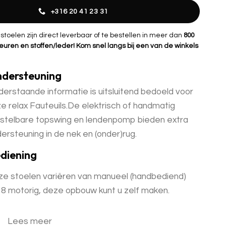
+316 20 41 23 31
oelen zijn direct leverbaar of te bestellen in meer dan
800
euren en stoffen/leder! Kom snel langs bij een van de winkels
dersteuning
erstaande informatie is uitsluitend bedoeld voor
e relax Fauteuils.De elektrisch of handmatig
stelbare topswing en lendenpomp bieden extra
ersteuning in de nek en (onder)rug.
diening
e stoelen variëren van manueel (handbediend)
 8 motorig, deze opbouw kunt u zelf maken.
Lees meer