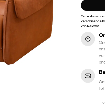
Onze showroomst
verschillende kl
van Relaxst!
On
Ond
onz
ver
ond
Be
Onz
tot