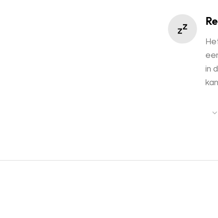
Re
Het
een
in 
kan