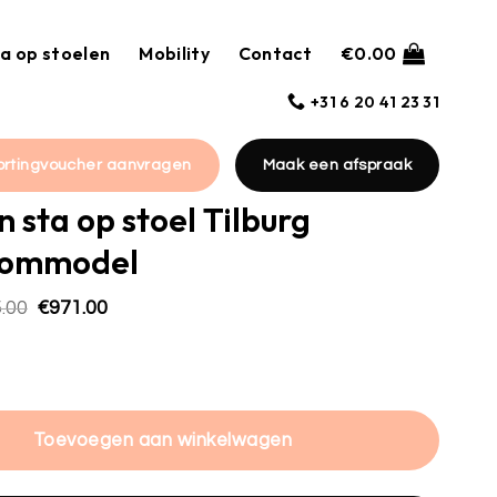
a op stoelen
Mobility
Contact
€
0.00
+31 6 20 41 23 31
ortingvoucher aanvragen
Maak een afspraak
n sta op stoel Tilburg
oommodel
Oorspronkelijke
Huidige
.00
€
971.00
prijs
prijs
was:
is:
op stoel Tilburg showroommodel hoeveelheid
€1,295.00.
€971.00.
Toevoegen aan winkelwagen