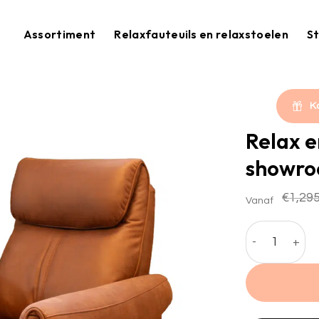
Assortiment
Relaxfauteuils en relaxstoelen
St
K
Relax e
showr
€
1,295
Vanaf
Relax en sta 