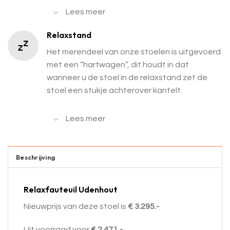
Lees meer
Relaxstand
Het merendeel van onze stoelen is uitgevoerd
met een “hartwagen”, dit houdt in dat
wanneer u de stoel in de relaxstand zet de
stoel een stukje achterover kantelt.
Lees meer
Beschrijving
Relaxfauteuil Udenhout
Nieuwprijs van deze stoel is
€ 3.295.-
Uit voorraad voor
€ 2.471,-