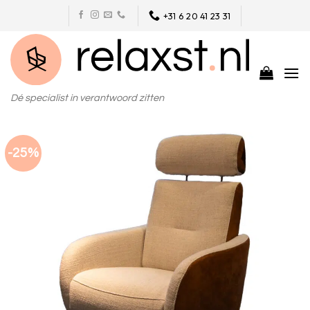
Skip
+31 6 20 41 23 31
to
content
Dé specialist in verantwoord zitten
-25%