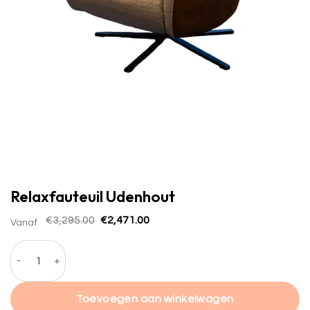
Relaxfauteuil Udenhout
Oorspronkelijke
Huidige
€
3,295.00
€
2,471.00
Vanaf
prijs
prijs
was:
is:
Relaxfauteuil Udenhout hoeveelheid
€3,295.00.
€2,471.00.
Toevoegen aan winkelwagen