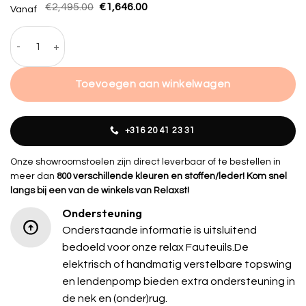
Oorspronkelijke
Huidige
€
2,495.00
€
1,646.00
Vanaf
prijs
prijs
was:
is:
Sta op stoel Leiden zwart leder hoeveelheid
€2,495.00.
€1,646.00.
Toevoegen aan winkelwagen
+316 20 41 23 31
Onze showroomstoelen zijn direct leverbaar of te bestellen in
meer dan
800 verschillende kleuren en stoffen/leder! Kom snel
langs bij een van de winkels van Relaxst!
Ondersteuning
Onderstaande informatie is uitsluitend
bedoeld voor onze relax Fauteuils.De
elektrisch of handmatig verstelbare topswing
en lendenpomp bieden extra ondersteuning in
de nek en (onder)rug.