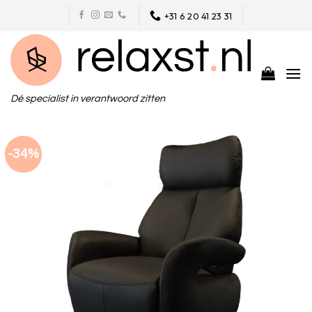
Skip
+31 6 20 41 23 31
to
content
Dé specialist in verantwoord zitten
-34%