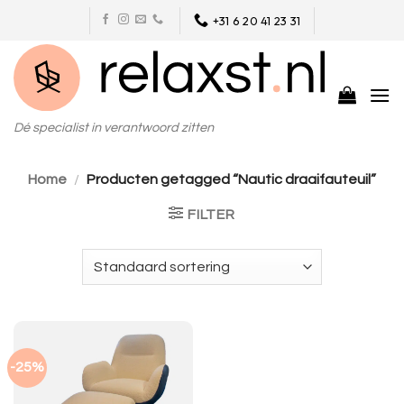
Skip
+31 6 20 41 23 31
to
content
Dé specialist in verantwoord zitten
Home
/
Producten getagged “Nautic draaifauteuil”
FILTER
-25%