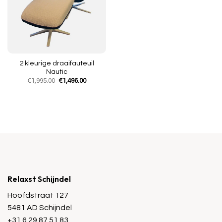
2 kleurige draaifauteuil
Nautic
Oorspronkelijke
Huidige
€
1,995.00
€
1,496.00
prijs
prijs
was:
is:
€1,995.00.
€1,496.00.
Relaxst Schijndel
Hoofdstraat 127
5481 AD Schijndel
+31 6 29 87 51 83