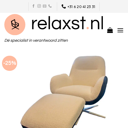
Skip
+31 6 20 41 23 31
to
content
Dé specialist in verantwoord zitten
-25%