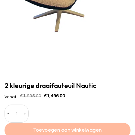
2 kleurige draaifauteuil Nautic
Oorspronkelijke
Huidige
€
1,995.00
€
1,496.00
Vanaf
prijs
prijs
was:
is:
2 kleurige draaifauteuil Nautic hoeveelheid
€1,995.00.
€1,496.00.
Toevoegen aan winkelwagen