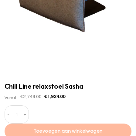
Chill Line relaxstoel Sasha
Oorspronkelijke
Huidige
€
2,749.00
€
1,924.00
Vanaf
prijs
prijs
was:
is:
Chill Line relaxstoel Sasha hoeveelheid
€2,749.00.
€1,924.00.
Toevoegen aan winkelwagen